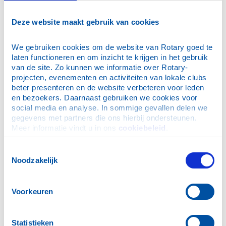
30 maart 2016: Rotaryclub Noordwijk e.o. bezoekt LUMC
23 maart 2016 : Installatie Jan Rijpstra
Deze website maakt gebruik van cookies
16 maart 2016: Club wordt bijgepraat over duinkonijnen
We gebruiken cookies om de website van Rotary goed te 
24 februari 2016: Satellieten !!
laten functioneren en om inzicht te krijgen in het gebruik 
3 februari 2016: Gouverneur op bezoek
van de site. Zo kunnen we informatie over Rotary-
6 januari 2016: Nieuwjaarsbijeenkomst op Noordwijkse
projecten, evenementen en activiteiten van lokale clubs 
Golfclub
beter presenteren en de website verbeteren voor leden 
en bezoekers. Daarnaast gebruiken we cookies voor 
23 december 2015: Eindejaarsoverdenking
social media en analyse. In sommige gevallen delen we 
16 december 2015: De Katwijkse Ziekte
gegevens met partners die ons hierbij ondersteunen. 
Meer informatie vindt u in ons 
cookiebeleid
.
2 december 2015: Het Heerlijk Avondje
25 november 2015: Mores leren
Toestemmingsselectie
21 oktober 2015: Snoeks Automotive B.V.
Noodzakelijk
14 oktober 2015: Belastingadvies !
7 oktober 2015: Jan van der Plas over popmuziek
Voorkeuren
30 september 2015: Donatie aanschaf Filosloof
23 september 2015: De Rijksbegroting 2016 door Harry
Statistieken
Groen