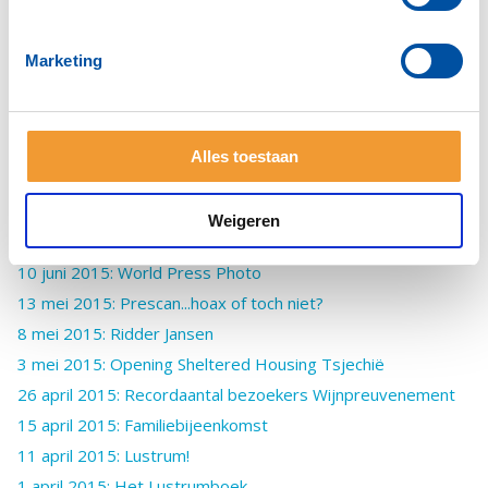
18 september 2015: Club schenkt AED
5 en 7 september 2015 Sport !
Marketing
2 september 2015: Wisseling van de wacht
2 september 2015: Skuytevaart
26 augustus 2015: Kaag op eigen Kiel
Alles toestaan
30 juni 2015: Donatie EUR 10.000 Bontius Stichting
24 juni 2015: bestuurswisseling
Weigeren
18 juni 2015: de Sunshinebox (deel 3)
10 juni 2015: World Press Photo
13 mei 2015: Prescan...hoax of toch niet?
8 mei 2015: Ridder Jansen
3 mei 2015: Opening Sheltered Housing Tsjechië
26 april 2015: Recordaantal bezoekers Wijnpreuvenement
15 april 2015: Familiebijeenkomst
11 april 2015: Lustrum!
1 april 2015: Het Lustrumboek